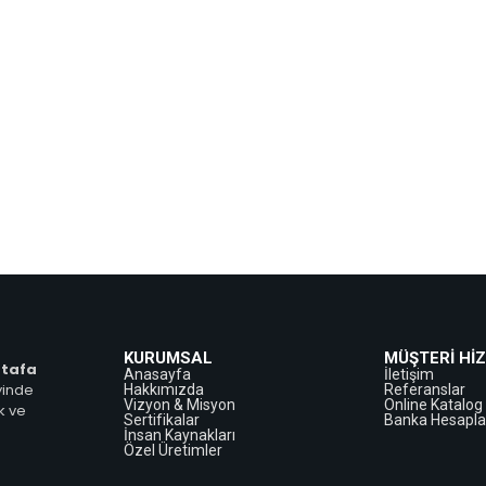
KURUMSAL
MÜŞTERİ Hİ
tafa
Anasayfa
İletişim
yinde
Hakkımızda
Referanslar
Vizyon & Misyon
Online Katalog
k ve
Sertifikalar
Banka Hesapla
İnsan Kaynakları
Özel Üretimler