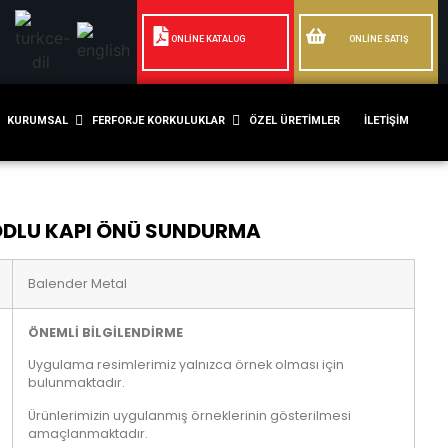
ONLİNE KATALOG
ONLİNE SATIŞ
KURUMSAL
FERFORJE KORKULUKLAR
ÖZEL ÜRETIMLER
İLETIŞIM
ODLU KAPI ÖNÜ SUNDURMA
Balender Metal
ÖNEMLİ BİLGİLENDİRME
Uygulama resimlerimiz yalnızca örnek olması için
bulunmaktadır.
Ürünlerimizin uygulanmış örneklerinin gösterilmesi
amaçlanmaktadır.