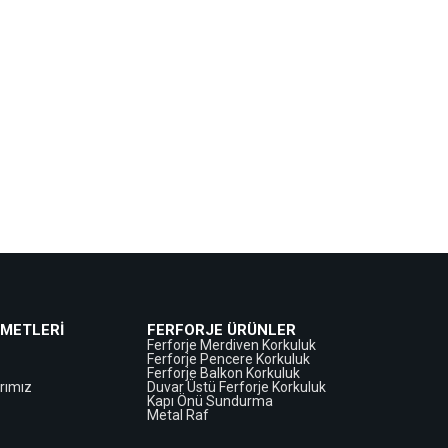
ZMETLERİ
FERFORJE ÜRÜNLER
Ferforje Merdiven Korkuluk
Ferforje Pencere Korkuluk
Ferforje Balkon Korkuluk
rımız
Duvar Üstü Ferforje Korkuluk
Kapı Önü Sundurma
Metal Raf