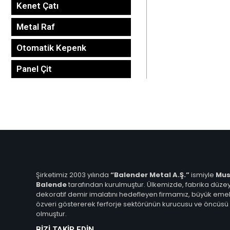
Kenet Çatı
Metal Raf
Otomatik Kepenk
Panel Çit
Şirketimiz 2003 yılında
“Balender Metal A.Ş.”
ismiyle
Mus
Balende
tarafından kurulmuştur. Ülkemizde, fabrika düze
dekoratif demir imalatını hedefleyen firmamız, büyük eme
özveri göstererek ferforje sektörünün kurucusu ve öncüsü
olmuştur.
BİZİ TAKİP EDİN