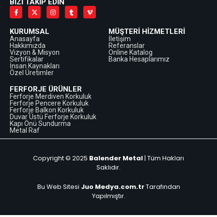
BİZİ TAKİP EDİN
KURUMSAL
MÜŞTERİ HİZMETLERİ
Anasayfa
İletişim
Hakkımızda
Referanslar
Vizyon & Misyon
Online Katalog
Sertifikalar
Banka Hesaplarımız
İnsan Kaynakları
Özel Üretimler
FERFORJE ÜRÜNLER
Ferforje Merdiven Korkuluk
Ferforje Pencere Korkuluk
Ferforje Balkon Korkuluk
Duvar Üstü Ferforje Korkuluk
Kapı Önü Sundurma
Metal Raf
Copyright © 2025
Balender Metal
| Tüm Hakları
Saklıdır.
Bu Web Sitesi
Juo Medya.com.tr
Tarafından
Yapılmıştır.