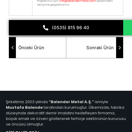
Projeleriniz için
info@balendermetal.com
adresinden
iletişime geçebilirsiniz.
(0535) 815 96 40
Önceki Ürün
Sonraki Ürün
Şirketimiz 2003 yılında
“Balender Metal A.Ş.”
ismiyle
Mustafa Balende
tarafından kurulmuştur. Ülkemizde, fabrika
düzeyinde dekoratif demir imalatını hedefleyen firmamız,
büyük emek ve özveri göstererek ferforje sektörünün kurucusu
ve öncüsü olmuştur.