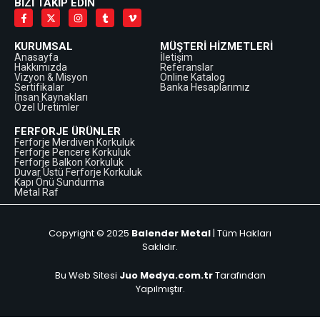
BİZİ TAKİP EDİN
KURUMSAL
MÜŞTERİ HİZMETLERİ
Anasayfa
İletişim
Hakkımızda
Referanslar
Vizyon & Misyon
Online Katalog
Sertifikalar
Banka Hesaplarımız
İnsan Kaynakları
Özel Üretimler
FERFORJE ÜRÜNLER
Ferforje Merdiven Korkuluk
Ferforje Pencere Korkuluk
Ferforje Balkon Korkuluk
Duvar Üstü Ferforje Korkuluk
Kapı Önü Sundurma
Metal Raf
Copyright © 2025
Balender Metal
| Tüm Hakları
Saklıdır.
Bu Web Sitesi
Juo Medya.com.tr
Tarafından
Yapılmıştır.