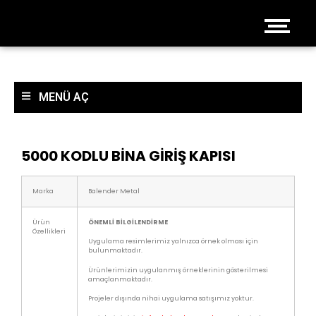
MENÜ AÇ
5000 KODLU BİNA GİRİŞ KAPISI
Marka
Balender Metal
Ürün
ÖNEMLİ BİLGİLENDİRME
Özellikleri
Uygulama resimlerimiz yalnızca örnek olması için
bulunmaktadır.
Ürünlerimizin uygulanmış örneklerinin gösterilmesi
amaçlanmaktadır.
Projeler dışında nihai uygulama satışımız yoktur.