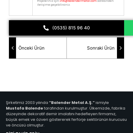
Projeleriniz için
info@balendermetal.com
adresinden
iletişime geçebilirsiniz.
(0535) 815 96 40
Önceki Ürün
Sonraki Ürün
Şirketimiz 2003 yılında
“Balender Metal A.Ş.”
ismiyle
Mustafa Balende
tarafından kurulmuştur. Ülkemizde, fabrika
düzeyinde dekoratif demir imalatını hedefleyen firmamız,
büyük emek ve özveri göstererek ferforje sektörünün kurucusu
ve öncüsü olmuştur.