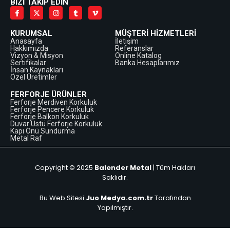
BİZİ TAKİP EDİN
KURUMSAL
MÜŞTERİ HİZMETLERİ
Anasayfa
İletişim
Hakkımızda
Referanslar
Vizyon & Misyon
Online Katalog
Sertifikalar
Banka Hesaplarımız
İnsan Kaynakları
Özel Üretimler
FERFORJE ÜRÜNLER
Ferforje Merdiven Korkuluk
Ferforje Pencere Korkuluk
Ferforje Balkon Korkuluk
Duvar Üstü Ferforje Korkuluk
Kapı Önü Sundurma
Metal Raf
Copyright © 2025
Balender Metal
| Tüm Hakları
Saklıdır.
Bu Web Sitesi
Juo Medya.com.tr
Tarafından
Yapılmıştır.