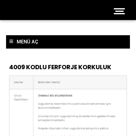
MENÜ AÇ
4009 KODLU FERFORJE KORKULUK
Marka
Balender Metal
Ürün
ÖNEMLİ BİLGİLENDİRME
Özellikleri
Uygulama resimlerimiz yalnızca örnek olması için
bulunmaktadır.
Ürünlerimizin uygulanmış örneklerinin gösterilmesi
amaçlanmaktadır.
Projeler dışında nihai uygulama satışımız yoktur.