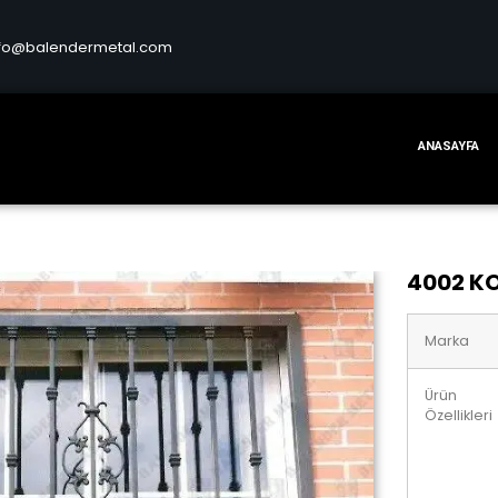
nfo@balendermetal.com
ANASAYFA
4002 K
Marka
Ürün
Özellikleri