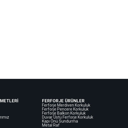
ZMETLERİ
FERFORJE ÜRÜNLER
Ferforje Merdiven Korkuluk
Ferforje Pencere Korkuluk
Ferforje Balkon Korkuluk
rımız
Duvar Üstü Ferforje Korkuluk
Kapı Önü Sundurma
Metal Raf