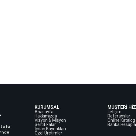
KURUMSAL
MÜŞTERİ Hİ
Anasayfa
İletişim
Hakkımızda
Referanslar
Vizyon & Misyon
Online Katalog
Sertifikalar
Banka Hesapla
tafa
İnsan Kaynakları
yinde
Özel Üretimler