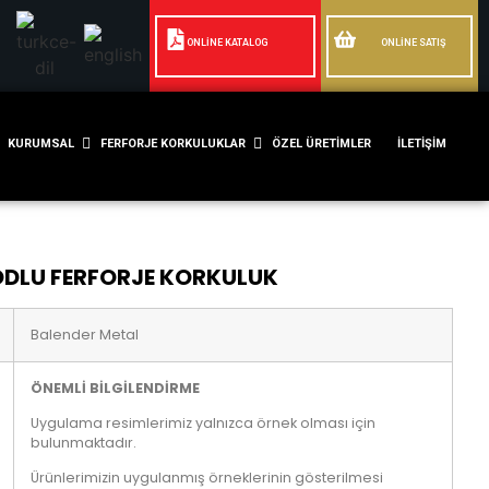
ONLİNE KATALOG
ONLİNE SATIŞ
KURUMSAL
FERFORJE KORKULUKLAR
ÖZEL ÜRETIMLER
İLETIŞIM
ODLU FERFORJE KORKULUK
Balender Metal
ÖNEMLİ BİLGİLENDİRME
Uygulama resimlerimiz yalnızca örnek olması için
bulunmaktadır.
Ürünlerimizin uygulanmış örneklerinin gösterilmesi