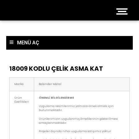
MENÜ AÇ
18009 KODLU ÇELİK ASMA KAT
Marka
Balender Metal
Ürün
ÖNEMLİ BİLGİLENDİRME
Özellikleri
Uygulama resimlerimiz yalnızca örnek olması için
bulunmaktadır.
Ürünlerimizin uygulanmış örneklerinin gösterilmesi
amaçlanmaktadır.
Projeler dışında nihai uygulama satışımız yoktur.