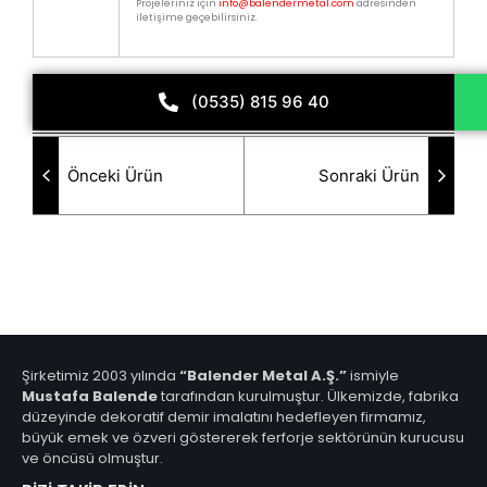
Projeleriniz için
info@balendermetal.com
adresinden
iletişime geçebilirsiniz.
(0535) 815 96 40
Önceki Ürün
Sonraki Ürün
Şirketimiz 2003 yılında
“Balender Metal A.Ş.”
ismiyle
Mustafa Balende
tarafından kurulmuştur. Ülkemizde, fabrika
düzeyinde dekoratif demir imalatını hedefleyen firmamız,
büyük emek ve özveri göstererek ferforje sektörünün kurucusu
ve öncüsü olmuştur.