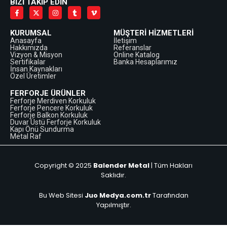
BİZİ TAKİP EDİN
KURUMSAL
MÜŞTERİ HİZMETLERİ
Anasayfa
İletişim
Hakkımızda
Referanslar
Vizyon & Misyon
Online Katalog
Sertifikalar
Banka Hesaplarımız
İnsan Kaynakları
Özel Üretimler
FERFORJE ÜRÜNLER
Ferforje Merdiven Korkuluk
Ferforje Pencere Korkuluk
Ferforje Balkon Korkuluk
Duvar Üstü Ferforje Korkuluk
Kapı Önü Sundurma
Metal Raf
Copyright © 2025
Balender Metal
| Tüm Hakları
Saklıdır.
Bu Web Sitesi
Juo Medya.com.tr
Tarafından
Yapılmıştır.