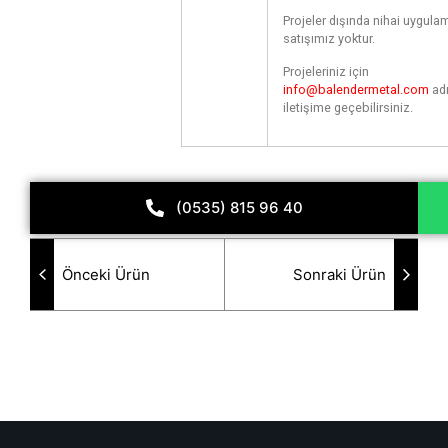
Projeler dışında nihai uygula
satışımız yoktur.
Projeleriniz için
info@balendermetal.com
ad
iletişime geçebilirsiniz.
(0535) 815 96 40
Önceki Ürün
Sonraki Ürün