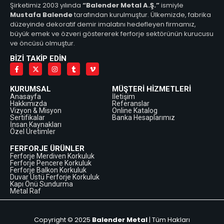
Şirketimiz 2003 yılında
“Balender Metal A.Ş.”
ismiyle
Mustafa Balende
tarafından kurulmuştur. Ülkemizde, fabrika
düzeyinde dekoratif demir imalatını hedefleyen firmamız,
büyük emek ve özveri göstererek ferforje sektörünün kurucusu
ve öncüsü olmuştur.
BİZİ TAKİP EDİN
KURUMSAL
MÜŞTERİ HİZMETLERİ
Anasayfa
İletişim
Hakkımızda
Referanslar
Vizyon & Misyon
Online Katalog
Sertifikalar
Banka Hesaplarımız
İnsan Kaynakları
Özel Üretimler
FERFORJE ÜRÜNLER
Ferforje Merdiven Korkuluk
Ferforje Pencere Korkuluk
Ferforje Balkon Korkuluk
Duvar Üstü Ferforje Korkuluk
Kapı Önü Sundurma
Metal Raf
Copyright © 2025
Balender Metal
| Tüm Hakları