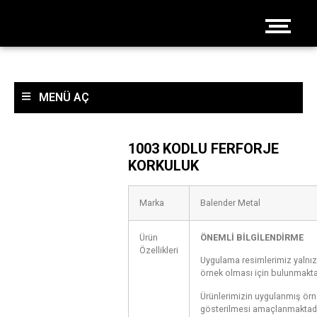
MENÜ AÇ
1003 KODLU FERFORJE
KORKULUK
Marka
Balender Metal
Ürün
ÖNEMLİ BİLGİLENDİRME
Özellikleri
Uygulama resimlerimiz yalnı
örnek olması için bulunmakta
Ürünlerimizin uygulanmış örn
gösterilmesi amaçlanmaktadı